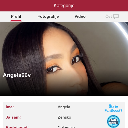
Angels66v
Kategorije
Profil
Fotografije
Video
Čet
Angels66v
Ime:
Angela
Šta je
FanBoost?
Ja sam:
Žensko
Rodni grad:
Colombia