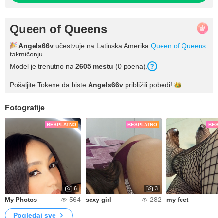
Queen of Queens
Angels66v
učestvuje na Latinska Amerika
Queen of Queens
takmičenju.
Model je trenutno na
2605 mestu
(0 poena).
Pošaljite Tokene da biste
Angels66v
približili
pobedi!
Fotografije
BESPLATNO
BESPLATNO
BE
6
3
564
282
My Photos
sexy girl
my feet
Pogledaj sve