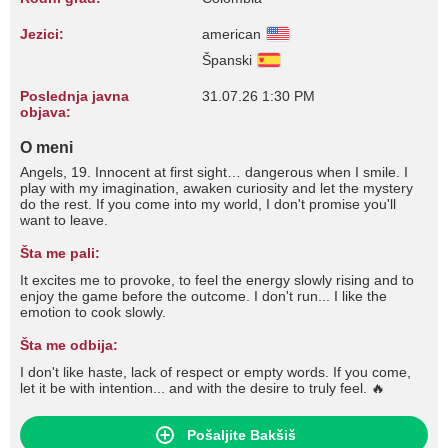
Jezici:
american
Španski
Poslednja javna
31.07.26 1:30 PM
objava:
O meni
Angels, 19. Innocent at first sight… dangerous when I smile. I
play with my imagination, awaken curiosity and let the mystery
do the rest. If you come into my world, I don't promise you'll
want to leave.
Šta me pali:
It excites me to provoke, to feel the energy slowly rising and to
enjoy the game before the outcome. I don't run... I like the
emotion to cook slowly.
Šta me odbija:
I don't like haste, lack of respect or empty words. If you come,
let it be with intention... and with the desire to truly feel. 🔥
Pošaljite Bakšiš