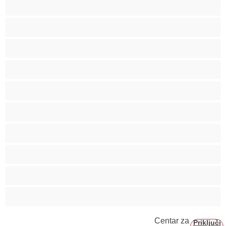
Pušenje
Srednje grudi
Starije
Studentkinje
Tinejdžerke 18+
Trudnice
Velike grudi
Velike sise
Veliko dupe
Vezivanje
Centar za
Priključi