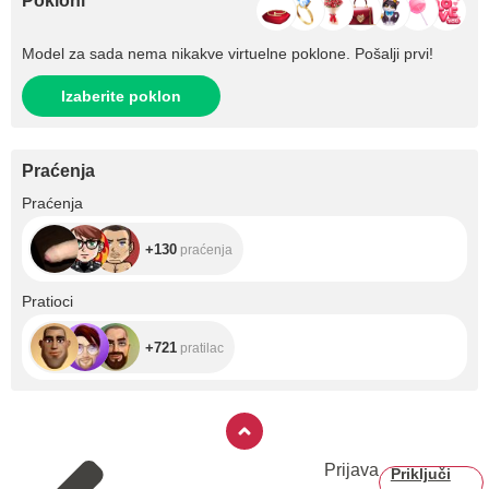
Pokloni
Model za sada nema nikakve virtuelne poklone. Pošalji prvi!
Izaberite poklon
Praćenja
+130
Praćenja
+130
praćenja
+721
Pratioci
+721
pratilac
Prijava
Priključi