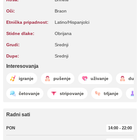
Oči:
Braon
Etnička pripadnost:
Latino/Hispanjolci
Stidne dlake:
Obrijana
Grudi:
Srednji
Dupe:
Srednji
Interesovanja
igranje
pušenje
uživanje
dubo
četovanje
stripovanje
trljanje
Radni sati
PON
14:00 - 22:00