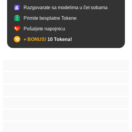
Razgovarate sa modelima u čet sobama
Primite besplatne Tokene
Pošaljete napojnicu
+ BONUS!
10 Tokena!
Anal
Arapski
Azijski
Babes
Bake
BBW