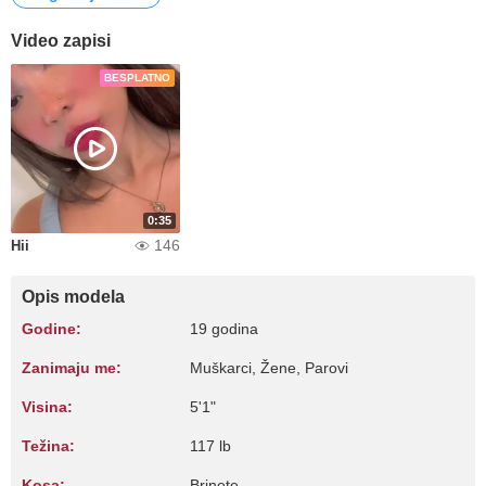
Video zapisi
BESPLATNO
0:35
146
Hii
Opis modela
Godine:
19 godina
Zanimaju me:
Muškarci, Žene, Parovi
Visina:
5'1"
Težina:
117 lb
Kosa:
Brinete